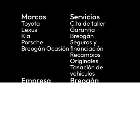
Marcas
Servicios
Toyota
Cita de taller
Lexus
Garantía
Kia
Breogán
Porsche
Seguros y
Breogán Ocasión
financiación
Recambios
Originales
Tasación de
vehículos
Empresa
Breogán
Renting
Nuestra historia
Alquiler
Subvenciones
Actualidad
Únete a nuestro
equipo