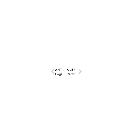
ANTERIOR
SIGUIENTE
Llega a Coruña “Conduce Como Piensas”, el nuevo programa diseñado por Toyota España y La Cadena SER.
Centro Porsche A Coruña & LEGO® SERIOUS PLAY®