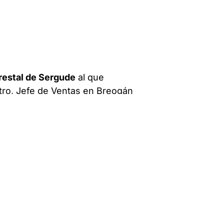
restal de Sergude
al que
tro, Jefe de Ventas en Breogán
tor General de Defensa del
rtas, lo convierten en un
o legendario, mantiene todas las
las máximas prestaciones de