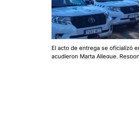
El acto de entrega se oficializó e
acudieron Marta Allegue, Respo
Motor; José González Vázquez, C
Monte además de varios Axentes
La calidad, durabilidad y fiabilid
todoterreno con un rendimiento e
características de sus inicios y
seguridad.