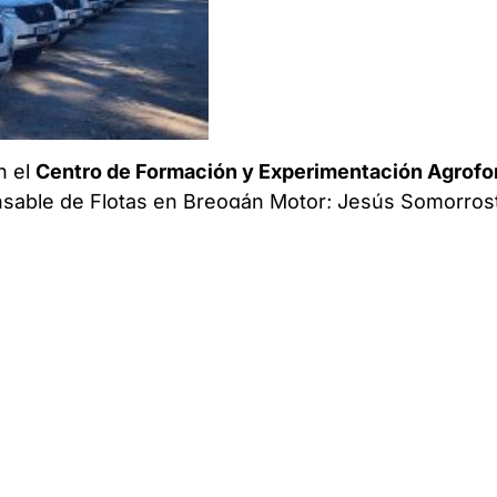
n el
Centro de Formación y Experimentación Agrofo
nsable de Flotas en Breogán Motor; Jesús Somorros
onselleiro do Medio Rural; Manuel Rodríguez, Direc
 Ambientais.
ad que aportan los
Toyota Land Cruiser 150X
de 3 pue
xcelente para el trabajo de los agentes. Este model
 añade la tecnologia de vanguardia en carretera con 