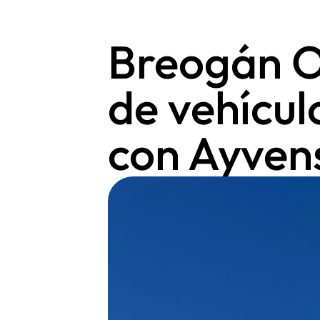
Breogán O
de vehícul
con Ayven