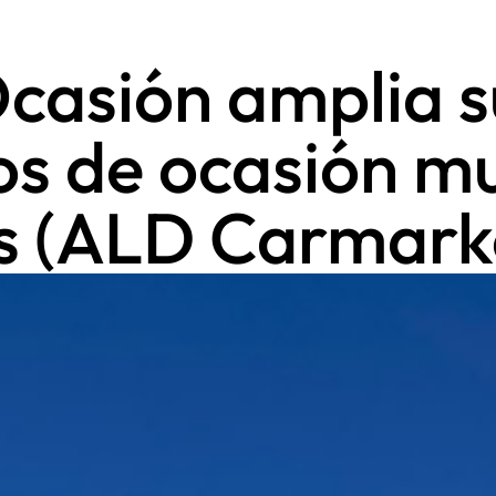
casión amplia s
os de ocasión m
s (ALD Carmarke