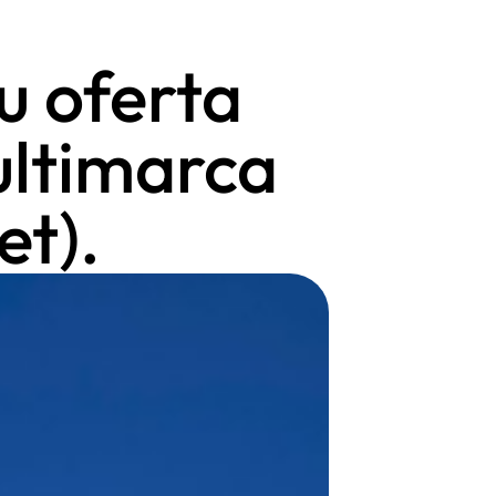
u oferta
ultimarca
t).