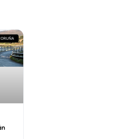
CORUÑA
a
án