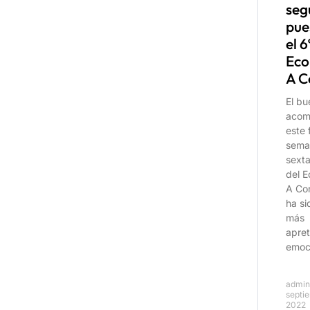
seg
pue
el 6
Eco
A C
El bu
acom
este 
sema
sexta
del E
A Co
ha si
más
apre
emoc
admi
septi
2022