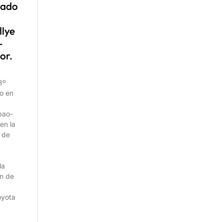
cado
I
llye
-
or.
3º
do en
lbao-
en la
 de
la
n de
oyota