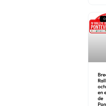
C
Bre
Rall
oct
en e
de
Pon