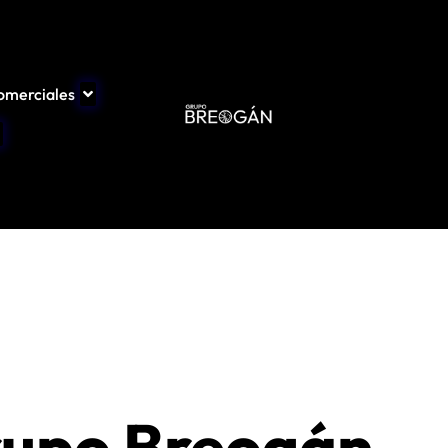
comerciales
upo Breogán