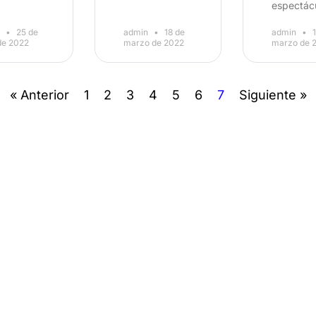
espectác
n
25 de
admin
18 de
admin
1
 de 2022
marzo de 2022
marzo de 
« Anterior
1
2
3
4
5
6
7
Siguiente »