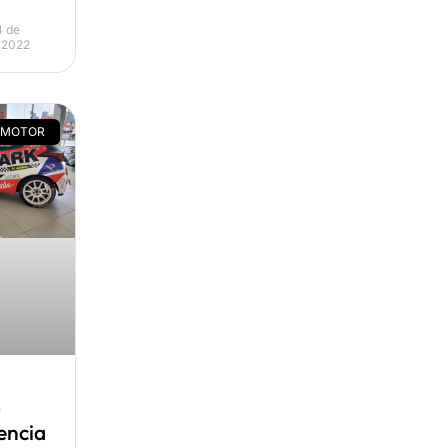
 de
 2022
 MOTOR
o
encia