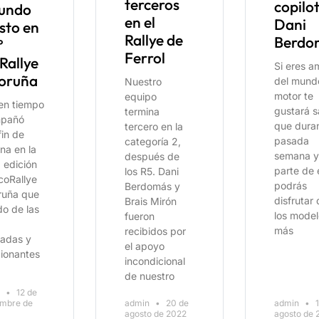
terceros
copilo
undo
en el
Dani
sto en
Rallye de
Berdo
º
Ferrol
Rallye
Si eres a
oruña
del mund
Nuestro
motor te
equipo
en tiempo
gustará s
termina
pañó
que duran
tercero en la
fin de
pasada
categoría 2,
na en la
semana y
después de
 edición
parte de 
los R5. Dani
coRallye
podrás
Berdomás y
ruña que
disfrutar
Brais Mirón
do de las
los model
fueron
más
recibidos por
tadas y
el apoyo
ionantes
incondicional
de nuestro
n
12 de
embre de
admin
20 de
admin
1
agosto de 2022
agosto de 