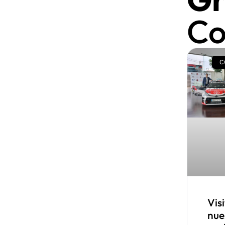
Co
C
Vis
nue