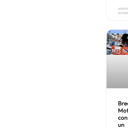
admi
octub
Bre
Mo
con
un