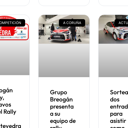
OMPETICIÓN
A CORUÑA
ACTU
ogán
Grupo
Sorte
y,
Breogán
dos
avos
presenta
entrad
l Rally
a su
para
equipo de
asistir
tevedra
rally
como