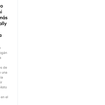
to
i
más
ally
a
e
eogán
a
es de
m una
ia
ir
iloto
en el