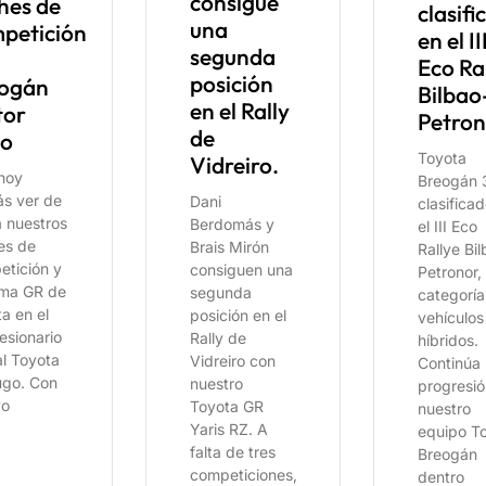
consigue
hes de
clasifi
una
petición
en el II
segunda
Eco Ra
posición
ogán
Bilbao
en el Rally
tor
Petron
de
go
Toyota
Vidreiro.
 hoy
Breogán 
ás ver de
Dani
clasifica
 nuestros
Berdomás y
el III Eco
es de
Brais Mirón
Rallye Bi
etición y
consiguen una
Petronor, 
ama GR de
segunda
categoría
a en el
posición en el
vehículos
esionario
Rally de
híbridos.
al Toyota
Vidreiro con
Continúa 
ugo. Con
nuestro
progresió
vo
Toyota GR
nuestro
Yaris RZ. A
equipo T
falta de tres
Breogán
competiciones,
dentro