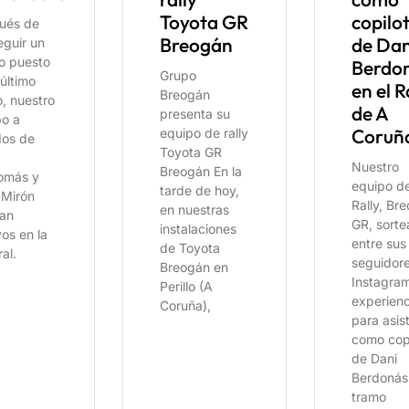
Toyota GR
copilo
ués de
Breogán
de Dan
eguir un
o puesto
Berdo
Grupo
 último
en el R
Breogán
, nuestro
de A
presenta su
po a
Coruñ
equipo de rally
os de
Toyota GR
Nuestro
Breogán En la
omás y
equipo d
tarde de hoy,
 Mirón
Rally, Br
en nuestras
an
GR, sorte
instalaciones
os en la
entre sus
de Toyota
al.
seguidor
Breogán en
Instagra
Perillo (A
experienc
Coruña),
para asist
como cop
de Dani
Berdonás 
tramo