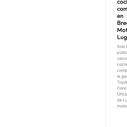
coc
com
en
Bre
Mo
Lu
Solo
podr
cerca
coch
comp
la g
Toyot
Conc
Ofici
de L
moti