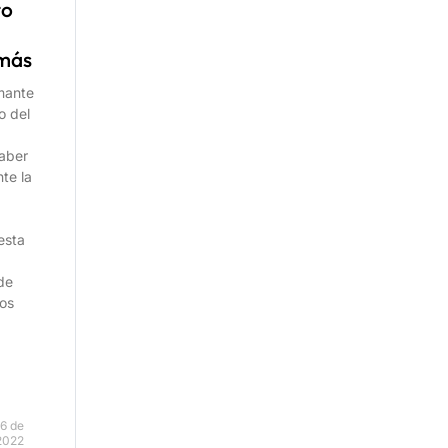
to
más
mante
o del
aber
te la
esta
 de
os
6 de
2022