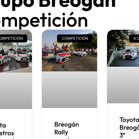
mpetición
OMPETICIÓN
COMPETICIÓN
A 
Toyot
Breogán
ita
Breog
Rally
stros
3º