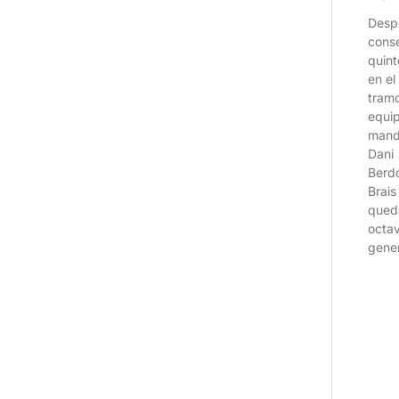
Desp
cons
quint
en el
tramo
equi
mand
Dani
Berd
Brais
qued
octav
gener