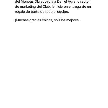
del Monbus Obradoiro y a Daniel Agra, director
de marketing del Club, le hicieron entrega de un
regalo de parte de todo el equipo.
¡Muchas gracias chicos, sois los mejores!
ANTERIOR
SIGUIENTE
Lexus Breogan te lleva a ver el Obradoiro – Breogan
Victoria para Dani Berdomás y Brais Mirón en la segunda prueba de la TGR Iberian Cup 2023