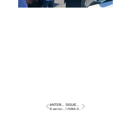
ANTERIOR
SIGUIENTE
El servicio de “motosharing” ya es una realidad en la zona de O Grove y Sanxenxo para este verano.
I FERIA DEL AUTOMÓVIL DE LA GRELA EN BREOGÁN OCASIÓN