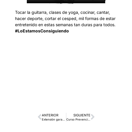
Tocar la guitarra, clases de yoga, cocinar, cantar,
hacer deporte, cortar el cesped, mil formas de estar
entretenido en estas semanas tan duras para todos.
#LoEstamosConsiguiendo
ANTERIOR
SIGUIENTE
Extensión garantía programa Kia Promise
Curso Prevención de Riesgos frente al Covid-19 en Grupo Breogán