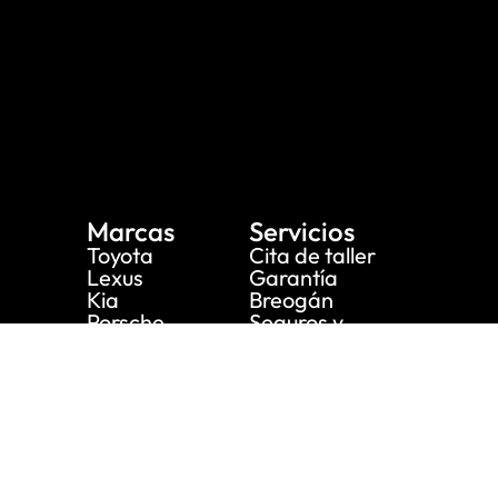
Marcas
Servicios
Toyota
Cita de taller
Lexus
Garantía
Kia
Breogán
Porsche
Seguros y
Breogán
financiación
Ocasión
Recambios
Originales
Tasación de
vehículos
Empresa
Breogán
Renting
Nuestra historia