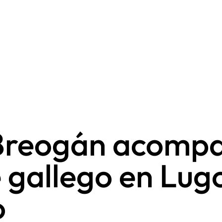
Breogán acompa
 gallego en Lug
o