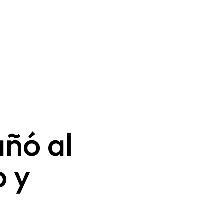
ñó al
o y