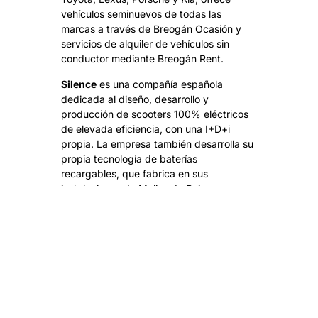
vehículos seminuevos de todas las
marcas a través de Breogán Ocasión y
servicios de alquiler de vehículos sin
conductor mediante Breogán Rent.
Silence
es una compañía española
dedicada al diseño, desarrollo y
producción de scooters 100% eléctricos
de elevada eficiencia, con una I+D+i
propia. La empresa también desarrolla su
propia tecnología de baterías
recargables, que fabrica en sus
instalaciones de Molins de Rei
(Barcelona), proporcionando proximidad
y seguridad a sus clientes.
Recientemente, después del COVID-19,
Silence ha incorporado una nueva factoría
en Sant Boi de Llobregat, donde se
encuentra la línea de producción y se
realiza el montaje de las motocicletas.
El principal objetivo de Silence es acelerar