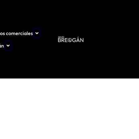
los comerciales
án