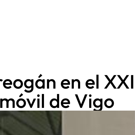
reogán en el XX
omóvil de Vigo