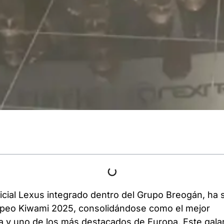
ficial Lexus integrado dentro del Grupo Breogán, ha 
opeo Kiwami 2025, consolidándose como el mejor
 y uno de los más destacados de Europa. Este gala