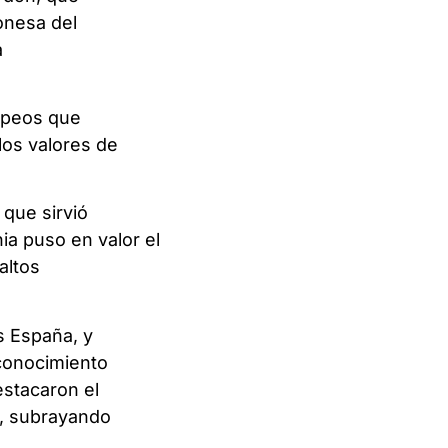
ponesa del
a
opeos que
 los valores de
 que sirvió
ia puso en valor el
altos
s España, y
econocimiento
estacaron el
e, subrayando