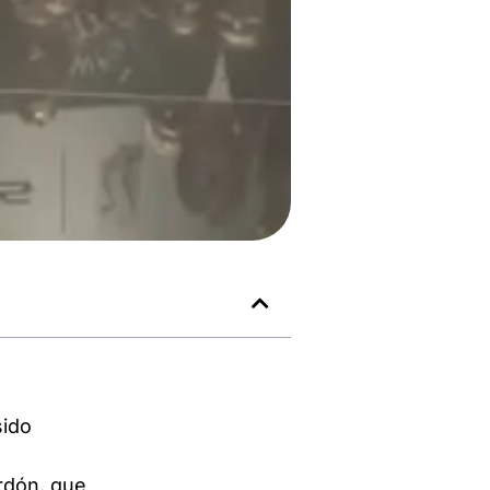
sido
rdón, que