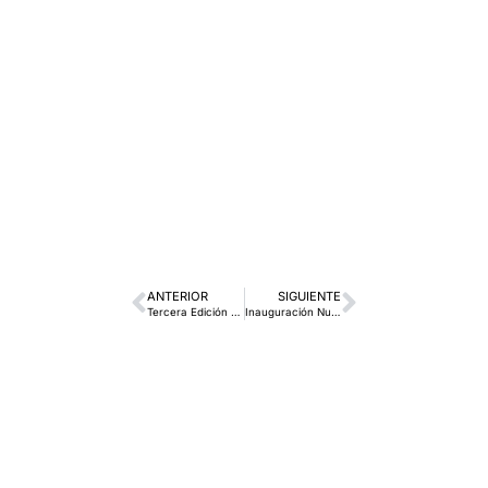
ANTERIOR
SIGUIENTE
Tercera Edición Toyota Breogán Rally Selección
Inauguración Nuevas Instalaciones de Centro Porsche