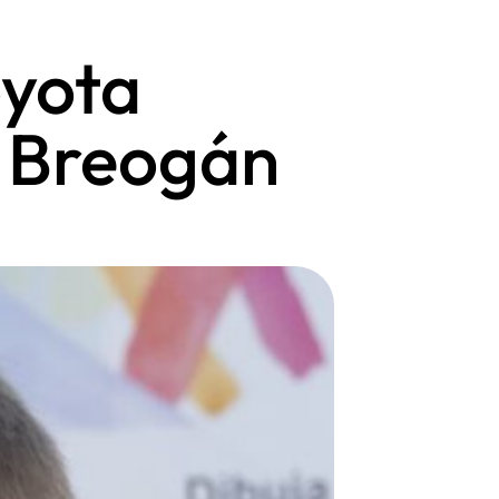
oyota
n Breogán