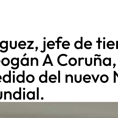
guez, jefe de ti
ogán A Coruña, 
edido del nuevo
undial.