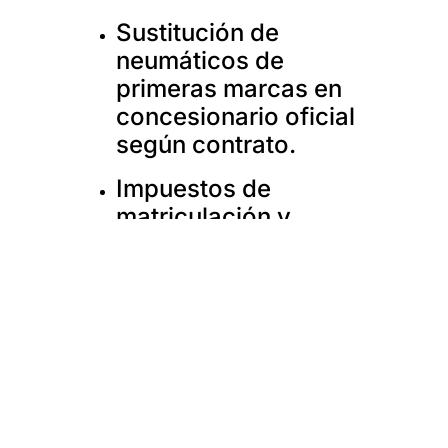
Sustitución de
neumáticos de
primeras marcas en
concesionario oficial
según contrato.
Impuestos de
matriculación y
circulación del
vehículo incluidos.
Gestión de sanciones
de tráfico.
Interlocutor único en
venta y posventa,
todas las gestiones se