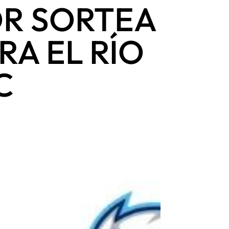
R SORTEA
A EL RÍO
C