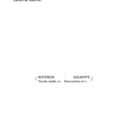
ANTERIOR
SIGUIENTE
Toyota repite como líder de mercado en febrero
Descuentos en la Gama SUV de Kia en Breogan Car Lugo y Barreiros