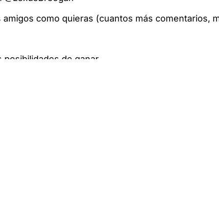
s amigos como quieras (cuantos más comentarios, m
 posibilidades de ganar.
ves28 de octubre de 2021.
ntradas dobles para el partido Monbus Obradoiro vs.