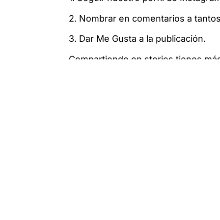
2. Nombrar en comentarios a tanto
3. Dar Me Gusta a la publicación.
Compartiendo en stories tienes más
Participa en el sorteo hasta el jue
Bases legales del sorteo de tres e
¡Mucha suerte!