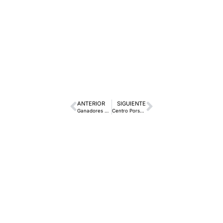
ANTERIOR
SIGUIENTE
Ganadores del I Concurso Fotográfico “A Coruña y mi coche”, de Centro Porsche A Coruña
Centro Porsche A Coruña galardonado con el Premio de Concesionario del Año en Satisfacción de Clientes