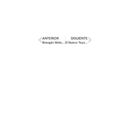
ANTERIOR
SIGUIENTE
Breogán Motor suministra una nueva flota de Toyota Land Cruiser a la Xunta de Galicia para la inspección de minas.
El Nuevo Toyota Yaris Electric Hybrid llega a Toyota Beogán Motor