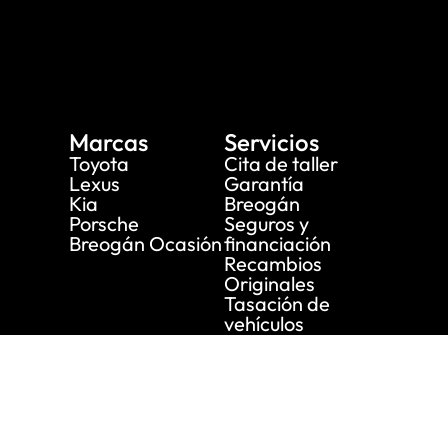
Marcas
Servicios
Toyota
Cita de taller
Lexus
Garantía
Kia
Breogán
Porsche
Seguros y
Breogán Ocasión
financiación
Recambios
Originales
Tasación de
vehículos
Empresa
Breogán
Renting
Nuestra historia
Alquiler
Subvenciones
Actualidad
Únete a nuestro
equipo