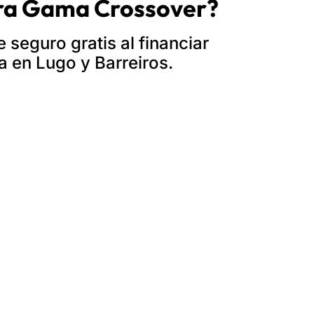
stra Gama Crossover?
 seguro gratis al financiar
a en Lugo y Barreiros.
SIGUIENTE
icado del 12º Concurso de Dibujo Toyota Dream Car