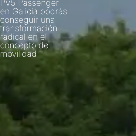
PV5 Passenger
en Galicia podrás
conseguir una
transformación
radical en el
concepto de
movilidad