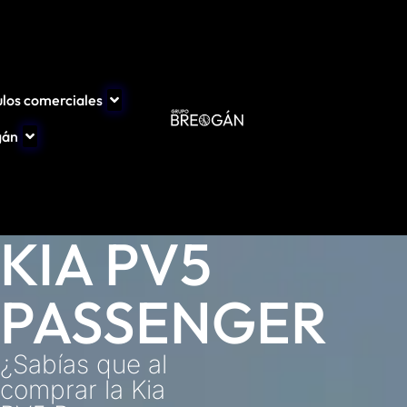
ulos comerciales
gán
KIA PV5
PASSENGER
¿Sabías que al
comprar la Kia