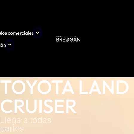
ulos comerciales
gán
TOYOTA LAND
CRUISER
Llega a todas
partes.