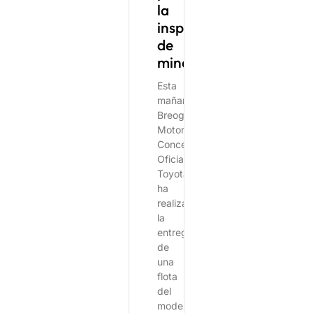
la
inspección
de
minas.
Esta
mañana,
Breogán
Motor,
Concesionario
Oficial
Toyota,
ha
realizado
la
entrega
de
una
flota
del
modelo