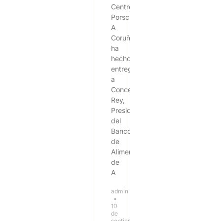
Centro
Porsche
A
Coruña,
ha
hecho
entrega
a
Concepción
Rey,
Presidenta
del
Banco
de
Alimentos
de
A
admin
10
de
septiembre