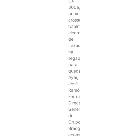
UX
300e,
primer
crossover
totalmente
eléctrico
de
Lexus,
ha
llegado
para
quedarse.
Ayer,
José
Ramón
Ferreiro,
Director
General
de
Grupo
Breogán,
acompañado