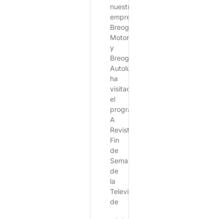
nuestras
empresas
Breogán
Motor
y
Breogán
Autolux,
ha
visitado
el
programa
A
Revista
Fin
de
Semana
de
la
Televisión
de