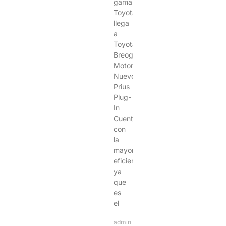
gama
Toyota
llega
a
Toyota
Breogán
Motor:
Nuevo
Prius
Plug-
In
Cuenta
con
la
mayor
eficiencia
ya
que
es
el
admin