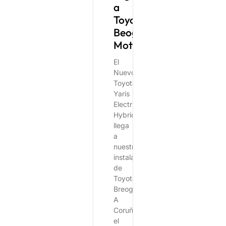
a
Toyota
Beogán
Motor
El
Nuevo
Toyota
Yaris
Electric
Hybrid
llega
a
nuestras
instalaciones
de
Toyota
Breogán
A
Coruña
el