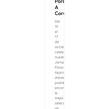
Porsche
A
Coruña
Del
15
al
17
de
octubre,
celebraremos
nuestras
Jornadas
Porsche
Approved,
dónde
podrá
encontrar
la
mejor
selección
de