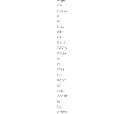
de
nuevo
a
lo
más
alto
del
Ránking
GEOM
Index
en
el
mes
de
agosto.
En
esta
ocasión
lo
hace
gracias