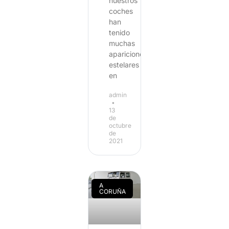
nuestros
coches
han
tenido
muchas
apariciones
estelares
en
admin
13
de
octubre
de
2021
A
CORUÑA