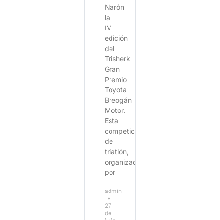
Narón
la
IV
edición
del
Trisherk
Gran
Premio
Toyota
Breogán
Motor.
Esta
competición
de
triatlón,
organizada
por
admin
27
de