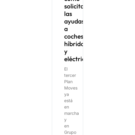
solicitar
las
ayudas
a
coches
híbridos
y
eléctricos
El
tercer
Plan
Moves
ya
está
en
marcha
y
en
Grupo