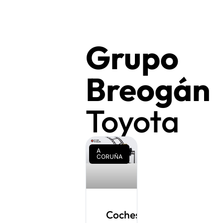
Grupo
Breogán
Toyota
A
CORUÑA
Coches