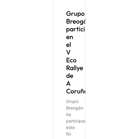
Grupo
Breogán
participa
en
el
V
Eco
Rallye
de
A
Coruña.
Grupo
Breogán
ha
participado
este
fin