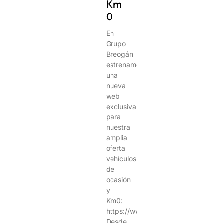
Km
0
En
Grupo
Breogán
estrenamos
una
nueva
web
exclusiva
para
nuestra
amplia
oferta
vehículos
de
ocasión
y
Km0:
https://www.breoganocasion.com/
Desde