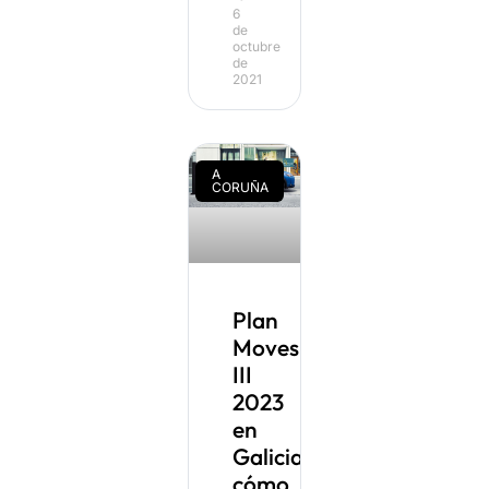
6
de
octubre
de
2021
A
CORUÑA
Plan
Moves
III
2023
en
Galicia:
cómo