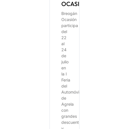
OCASIÓN
Breogán
Ocasión
participa
del
22
al
24
de
julio
en
la I
Feria
del
Automóvil
de
Agrela
con
grandes
descuentos
y