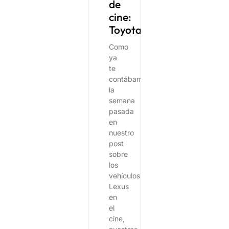
de
cine:
Toyota
Como
ya
te
contábamos
la
semana
pasada
en
nuestro
post
sobre
los
vehículos
Lexus
en
el
cine,