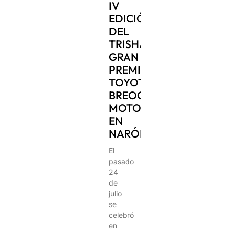
IV
EDICIÓN
DEL
TRISHARK
GRAN
PREMIO
TOYOTA
BREOGÁN
MOTOR
EN
NARÓN
El
pasado
24
de
julio
se
celebró
en