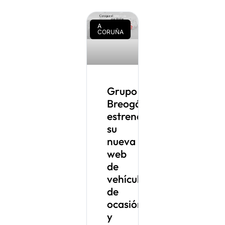
A
CORUÑA
Grupo
Breogán
estrena
su
nueva
web
de
vehículos
de
ocasión
y