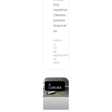
hoy
nuestros
clientes
podrán
reservar
su
admin
22
de
septiembre
de
2021
A
CORUÑA