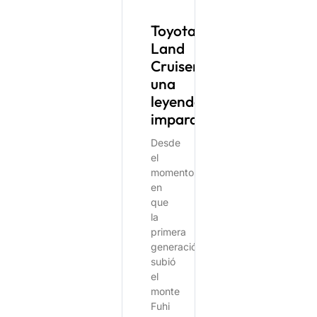
Toyota
Land
Cruiser:
una
leyenda
imparable
Desde
el
momento
en
que
la
primera
generación
subió
el
monte
Fuhi