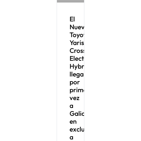
El
Nuevo
Toyota
Yaris
Cross
Electric
Hybrid
llega
por
primera
vez
a
Galicia
en
exclusiva
a