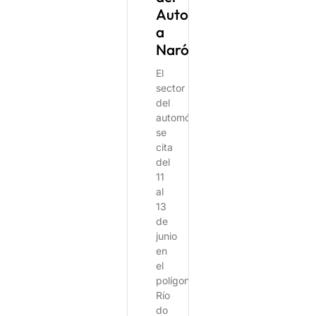
Automóvil
a
Narón
El
sector
del
automóvil
se
cita
del
11
al
13
de
junio
en
el
polígono
Río
do