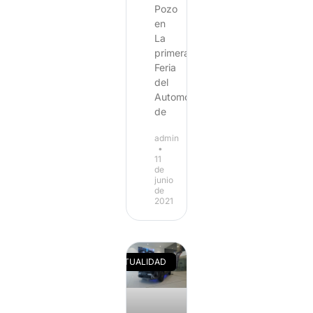
Pozo
en
La
primera
Feria
del
Automóvil
de
admin
11
de
junio
de
2021
ACTUALIDAD