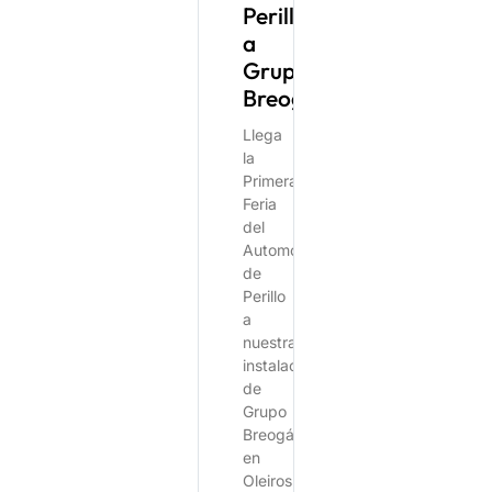
Perillo
a
Grupo
Breogán
Llega
la
Primera
Feria
del
Automóvil
de
Perillo
a
nuestras
instalaciones
de
Grupo
Breogán
en
Oleiros.