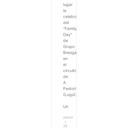
lugar
la
celebración
del
“Family
Day”
de
Grupo
Breogán
en
el
circuito
de
A
Pastoriza
(Lugo).
Un
admin
28