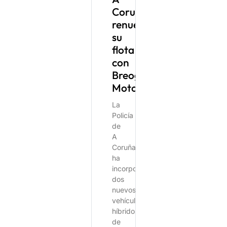
Coruña
renueva
su
flota
con
Breogán
Motor
La
Policía
de
A
Coruña
ha
incorporado
dos
nuevos
vehículos
híbridos
de