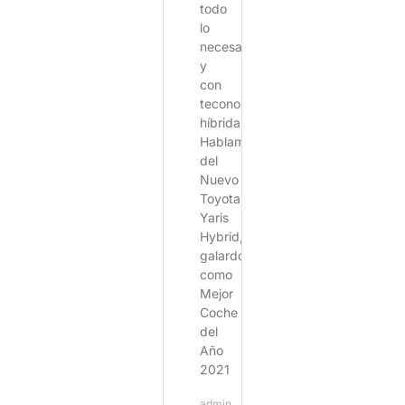
todo
lo
necesario
y
con
teconología
híbrida.
Hablamos
del
Nuevo
Toyota
Yaris
Hybrid,
galardonado
como
Mejor
Coche
del
Año
2021
admin