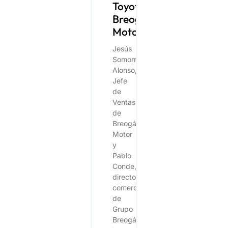
Toyota
Breogán
Motor.
Jesús
Somorrostro
Alonso,
Jefe
de
Ventas
de
Breogán
Motor
y
Pablo
Conde,
director
comercial
de
Grupo
Breogán,