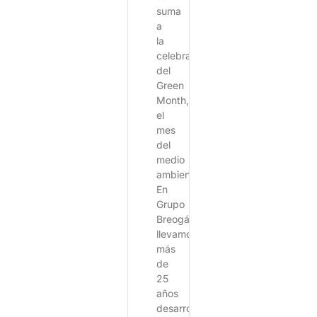
suma
a
la
celebración
del
Green
Month,
el
mes
del
medio
ambiente
En
Grupo
Breogán
llevamos
más
de
25
años
desarrollando,