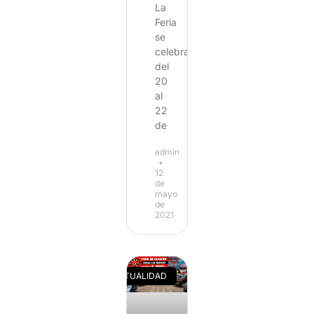
La
Feria
se
celebrará
del
20
al
22
de
admin
12
de
mayo
de
2021
ACTUALIDAD