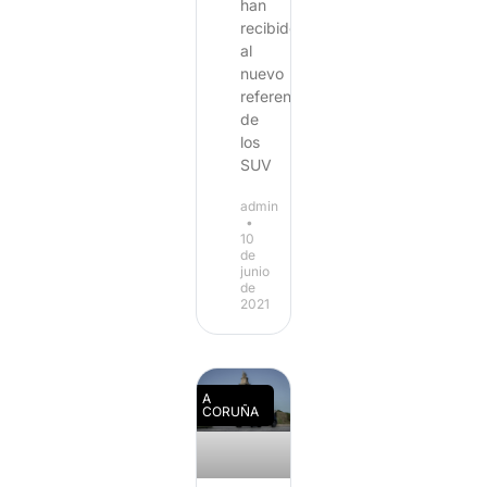
han
recibido
al
nuevo
referente
de
los
SUV
admin
10
de
junio
de
2021
A
CORUÑA