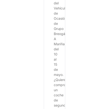
del
Vehículo
de
Ocasión
de
Grupo
Breogán
A
Mariña,
del
10
al
15
de
mayo.
¿Quieres
comprar
un
coche
de
segunda