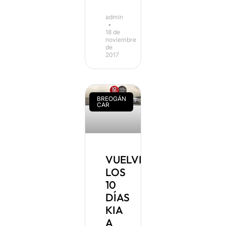
admin
18 de
noviembre
de
2017
BREOGÁN
CAR
VUELVEN
LOS
10
DÍAS
KIA
A