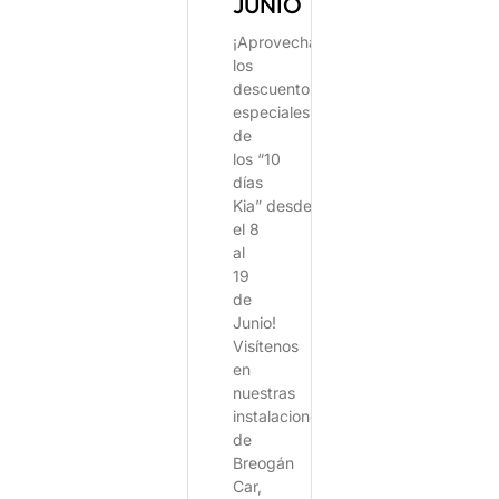
JUNIO
¡Aprovecha
los
descuentos
especiales
de
los “10
días
Kia” desde
el 8
al
19
de
Junio!
Visítenos
en
nuestras
instalaciones
de
Breogán
Car,