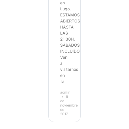
en
Lugo.
ESTAMOS
ABIERTOS
HASTA
LAS
21:30H,
SÁBADOS
INCLUÍDOS.
Ven
a
visitarnos
en
la
admin
9
de
noviembre
de
2017