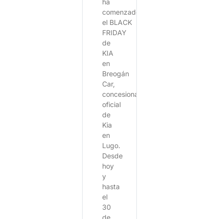
ha
comenzado
el BLACK
FRIDAY
de
KIA
en
Breogán
Car,
concesionario
oficial
de
Kia
en
Lugo.
Desde
hoy
y
hasta
el
30
de