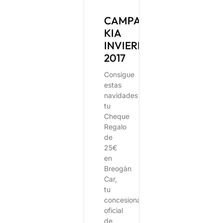
CAMPAÑA
KIA
INVIERNO
2017
Consigue
estas
navidades
tu
Cheque
Regalo
de
25€
en
Breogán
Car,
tu
concesionario
oficial
de