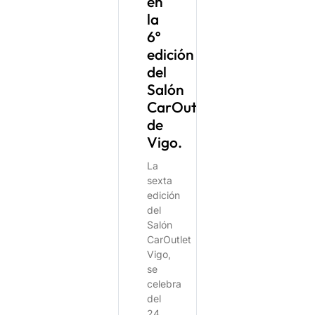
en
la
6º
edición
del
Salón
CarOutlet
de
Vigo.
La
sexta
edición
del
Salón
CarOutlet
Vigo,
se
celebra
del
24