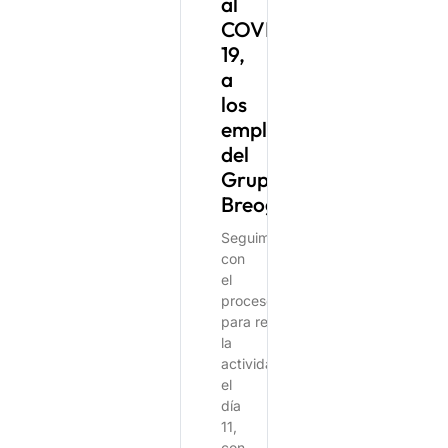
al
COVID-
19,
a
los
empleados
del
Grupo
Breogán
Seguimos
con
el
proceso
para reanudar
la
actividad
el
día
11,
con