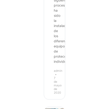
siguiente
proceso
ha
sido
la
instalación
de
los
diferentes
equipos
de
protección
individual
admin
7
de
mayo
de
2020