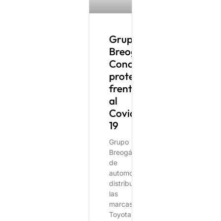
Grupo
Breogán
Concesionario
protegido
frente
al
Covid-
19
Grupo
Breogán
de
automoción,
distribuye
las
marcas
Toyota,