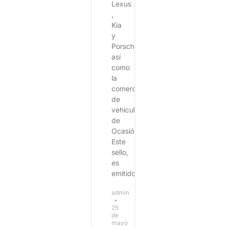
Lexus
,
Kia
y
Porsche,
así
como
la
comercialización
de
vehículos
de
Ocasión.
Este
sello,
es
emitido
admin
25
de
mayo