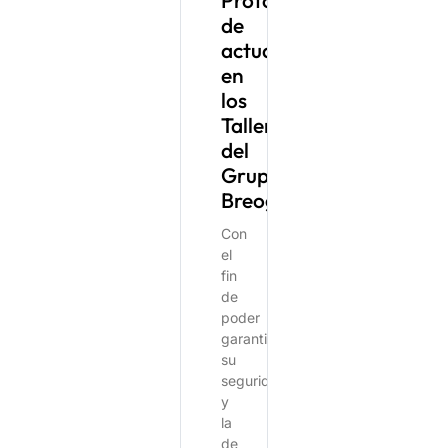
Protocolo
de
actuación
en
los
Talleres
del
Grupo
Breogán
Con
el
fin
de
poder
garantizar
su
seguridad
y
la
de