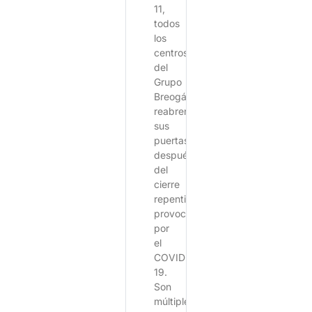
11,
todos
los
centros
del
Grupo
Breogán,
reabren
sus
puertas
después
del
cierre
repentino
provocado
por
el
COVID-
19.
Son
múltiples