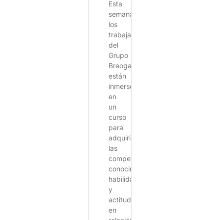
Esta
semana,
los
trabajadores
del
Grupo
Breogan,
están
inmersos
en
un
curso
para
adquirir
las
competencias,
conocimientos,
habilidades
y
actitudes
en