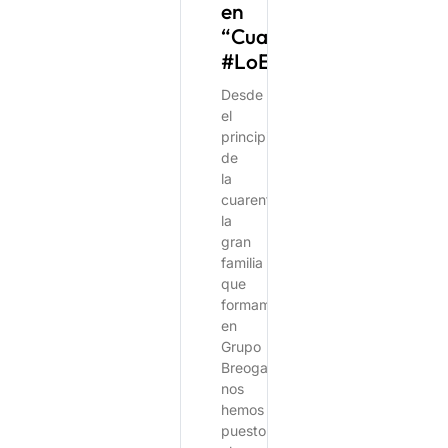
en
“Cuarentena”
#LoEstamosConsiguien
Desde
el
principio
de
la
cuarentena,
la
gran
familia
que
formamos
en
Grupo
Breogan,
nos
hemos
puesto