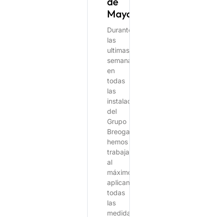
de
Mayo
Durante
las
ultimas
semanas
en
todas
las
instalaciones
del
Grupo
Breogan,
hemos
trabajado
al
máximo,
aplicando
todas
las
medidas