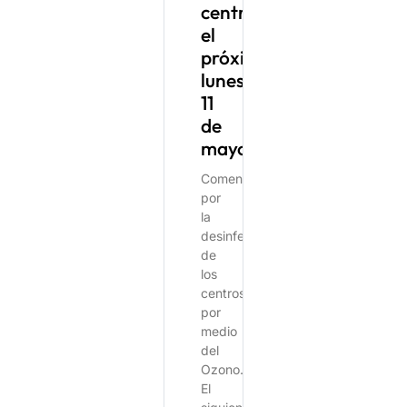
centros
el
próximo
lunes
11
de
mayo.
Comenzando
por
la
desinfección
de
los
centros
por
medio
del
Ozono.
El