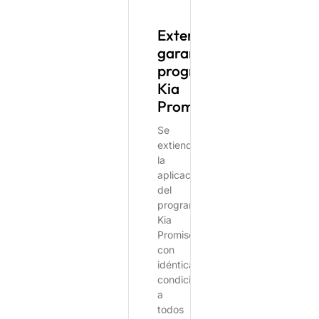
Extensión
garantía
programa
Kia
Promise
Se
extiende
la
aplicación
del
programa
Kia
Promise
con
idénticas
condiciones
a
todos